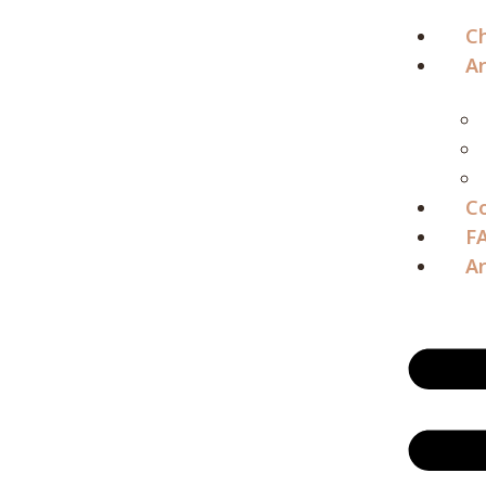
Ch
Ar
C
F
Ar