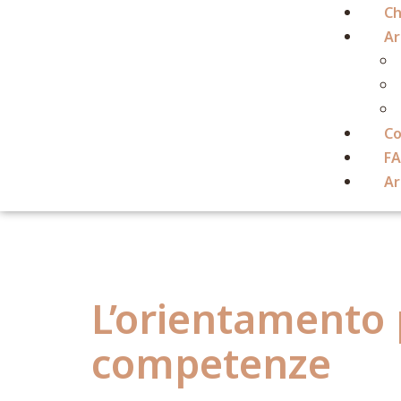
Ch
Ar
Co
F
Ar
Tag:
Orient
L’orientamento p
competenze